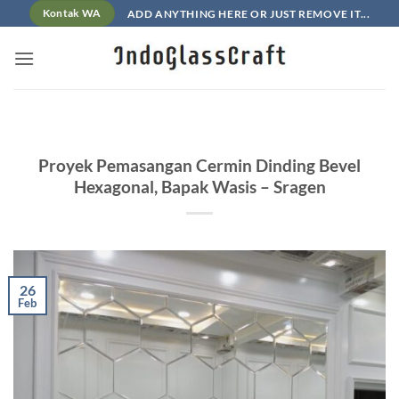
Skip
ADD ANYTHING HERE OR JUST REMOVE IT...
Kontak WA
to
content
Proyek Pemasangan Cermin Dinding Bevel
Hexagonal, Bapak Wasis – Sragen
26
Feb