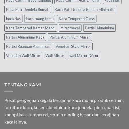
Kaca Cermin Bevel Dinding
Kaca Cermin Hias Dinding
kaca hias
Kaca Patri Jendela Rumah
Kaca Patri Jendela Rumah Minimalis
kaca rias
kaca ruang tamu
Kaca Tempered Glass
Kaca Tempered Kamar Mandi
mirrorbevel
Partisi Aluminium
Partisi Aluminium Kaca
Partisi Aluminium Murah
Partisi Ruangan Aluminium
Venetian Style Mirror
Venetian Wall Mirror
Wall Mirror
wall Mirror Décor
TENTANG KAMI
Pusat pengerjaan segala kerajinan kaca mulai produk cermin,
furniture kaca, kusen aluminium kaca jendela, pintu, partisi,
kanopi kaca tempered, cermin dinding besar, dan kerajinan
kaca lainya.