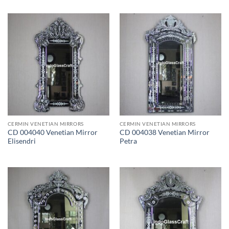
was:
is:
Rp 4.200.000.
Rp 2.8
CERMIN VENETIAN MIRRORS
CERMIN VENETIAN MIRRORS
CD 004040 Venetian Mirror
CD 004038 Venetian Mirror
Elisendri
Petra