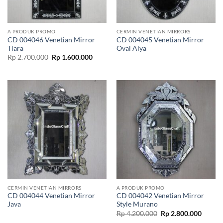
A PRODUK PROMO
CERMIN VENETIAN MIRRORS
CD 004046 Venetian Mirror
CD 004045 Venetian Mirror
Tiara
Oval Alya
Original
Current
Rp
2.700.000
Rp
1.600.000
price
price
was:
is:
Rp 2.700.000.
Rp 1.600.000.
CERMIN VENETIAN MIRRORS
A PRODUK PROMO
CD 004044 Venetian Mirror
CD 004042 Venetian Mirror
Java
Style Murano
Original
Curren
Rp
4.200.000
Rp
2.800.000
price
price