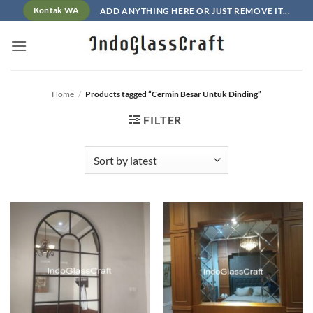
Skip
ADD ANYTHING HERE OR JUST REMOVE IT...
Kontak WA
to
content
Home
/
Products tagged “Cermin Besar Untuk Dinding”
FILTER