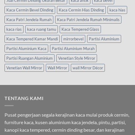
Jual Cermin Dinding Ukuran Besar
kaca antik
kaca bevel
Kaca Cermin Bevel Dinding
Kaca Cermin Hias Dinding
kaca hias
Kaca Patri Jendela Rumah
Kaca Patri Jendela Rumah Minimalis
kaca rias
kaca ruang tamu
Kaca Tempered Glass
Kaca Tempered Kamar Mandi
mirrorbevel
Partisi Aluminium
Partisi Aluminium Kaca
Partisi Aluminium Murah
Partisi Ruangan Aluminium
Venetian Style Mirror
Venetian Wall Mirror
Wall Mirror
wall Mirror Décor
TENTANG KAMI
Pusat pengerjaan segala kerajinan kaca mulai produk cermin,
furniture kaca, kusen aluminium kaca jendela, pintu, partisi,
kanopi kaca tempered, cermin dinding besar, dan kerajinan