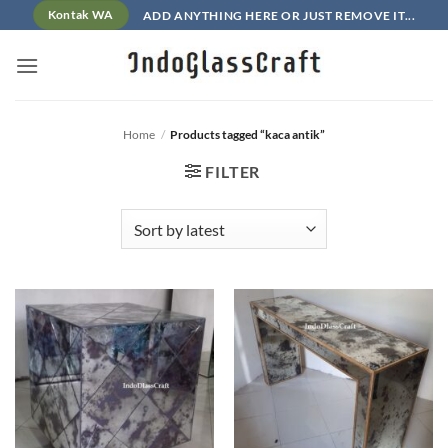
Skip
ADD ANYTHING HERE OR JUST REMOVE IT...
Kontak WA
to
content
Home
/
Products tagged “kaca antik”
FILTER