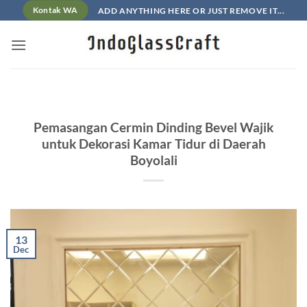
Skip
ADD ANYTHING HERE OR JUST REMOVE IT...
Kontak WA
to
content
Pemasangan Cermin Dinding Bevel Wajik
untuk Dekorasi Kamar Tidur di Daerah
Boyolali
13
Dec