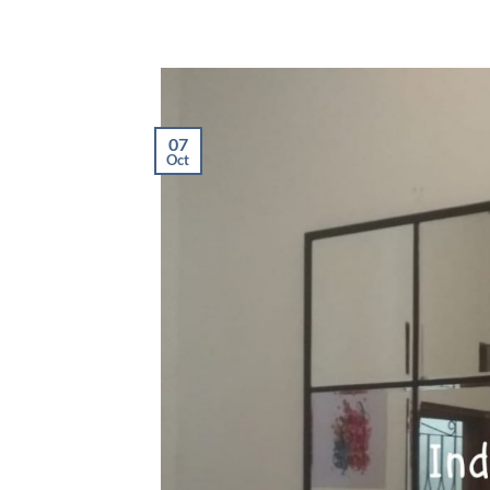
07
Oct