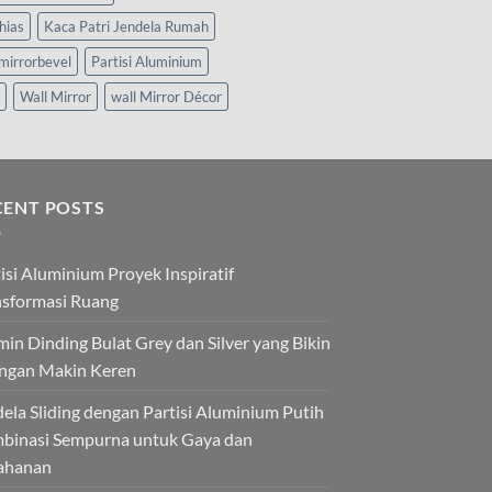
hias
Kaca Patri Jendela Rumah
mirrorbevel
Partisi Aluminium
Wall Mirror
wall Mirror Décor
CENT POSTS
isi Aluminium Proyek Inspiratif
nsformasi Ruang
in Dinding Bulat Grey dan Silver yang Bikin
ngan Makin Keren
ela Sliding dengan Partisi Aluminium Putih
binasi Sempurna untuk Gaya dan
ahanan