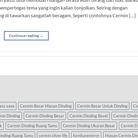
mpertegas tema yang ingin kalian tonjolkan. Seiring dengan
ang di tawarkan sangatlah beragam. Seperti contohnya Cermin […]
Continue reading
→
lass vase
Cermin Besar Hiasan Dinding
Cermin Besar Untuk Dinding
Ce
min Dinding
Cermin Dinding Besar
Cermin Dinding Bevel
Cermin Dindi
k
Cermin Dinding Ruang Tamu
Cermin Dinding Ukuran Besar
Cermin D
inding Ruang Tamu
cermin silver life
furnituremirror
Hiasan Cermin Di