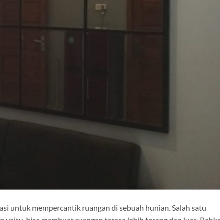
si untuk mempercantik ruangan di sebuah hunian. Salah satu
 yaitu, bisa membuat ruangan terasa lebih terang dan luas. Bahk