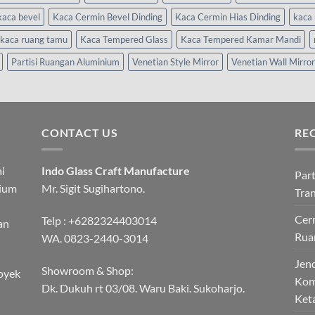
kaca bevel
Kaca Cermin Bevel Dinding
Kaca Cermin Hias Dinding
kaca 
kaca ruang tamu
Kaca Tempered Glass
Kaca Tempered Kamar Mandi
Partisi Ruangan Aluminium
Venetian Style Mirror
Venetian Wall Mirror
CONTACT US
RE
i
Indo Glass Craft Manufacture
Part
nium
Mr. Sigit Sugihartono.
Tra
Cerm
Telp :
+6282324403014
an
Rua
WA.
0823-2440-3014
Jend
Showroom & Shop:
oyek
Kom
Dk. Dukuh rt 03/08. Waru Baki. Sukoharjo.
Ket