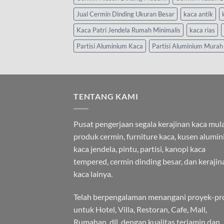
Jual Cermin Dinding Ukuran Besar
kaca antik
Kaca Patri Jendela Rumah Minimalis
kaca rias
Partisi Aluminium Kaca
Partisi Aluminium Murah
TENTANG KAMI
Pusat pengerjaan segala kerajinan kaca mula
produk cermin, furniture kaca, kusen alumi
kaca jendela, pintu, partisi, kanopi kaca
tempered, cermin dinding besar, dan kerajin
kaca lainya.
Telah berpengalaman menangani proyek-pr
untuk Hotel, Villa, Restoran, Cafe, Mall,
Rumahan, dll. dengan kualitas terjamin dan