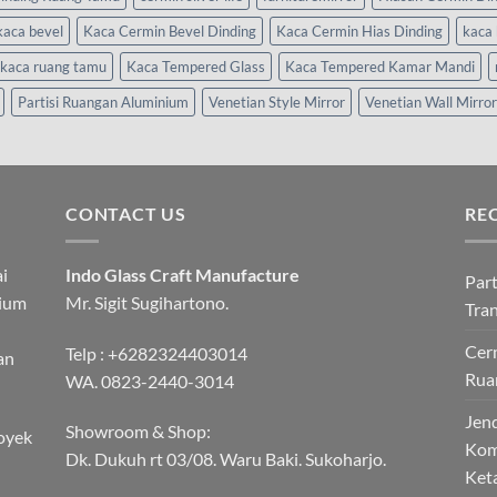
kaca bevel
Kaca Cermin Bevel Dinding
Kaca Cermin Hias Dinding
kaca 
kaca ruang tamu
Kaca Tempered Glass
Kaca Tempered Kamar Mandi
Partisi Ruangan Aluminium
Venetian Style Mirror
Venetian Wall Mirror
CONTACT US
RE
i
Indo Glass Craft Manufacture
Part
nium
Mr. Sigit Sugihartono.
Tra
Cerm
Telp :
+6282324403014
an
Rua
WA.
0823-2440-3014
Jend
Showroom & Shop:
oyek
Kom
Dk. Dukuh rt 03/08. Waru Baki. Sukoharjo.
Ket