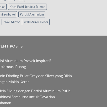
hias
Kaca Patri Jendela Rumah
mirrorbevel
Partisi Aluminium
Wall Mirror
wall Mirror Décor
CENT POSTS
isi Aluminium Proyek Inspiratif
nsformasi Ruang
in Dinding Bulat Grey dan Silver yang Bikin
ngan Makin Keren
ela Sliding dengan Partisi Aluminium Putih
binasi Sempurna untuk Gaya dan
ahanan