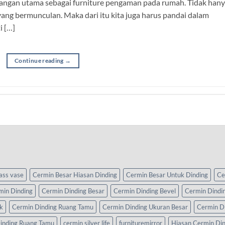
bangan utama sebagai furniture pengaman pada rumah. Tidak han
yang bermunculan. Maka dari itu kita juga harus pandai dalam
i […]
Continue reading
→
lass vase
Cermin Besar Hiasan Dinding
Cermin Besar Untuk Dinding
Ce
min Dinding
Cermin Dinding Besar
Cermin Dinding Bevel
Cermin Dindi
k
Cermin Dinding Ruang Tamu
Cermin Dinding Ukuran Besar
Cermin D
inding Ruang Tamu
cermin silver life
furnituremirror
Hiasan Cermin Di