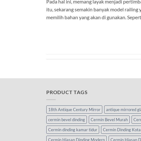
Pada hal ini, memang layak menjadi pertim
itu, sekarang semakin banyak model railing 
memilih bahan yang akan di gunakan. Sepert
PRODUCT TAGS
18th Antique Century Mirror
antique mirrored g
cermin bevel dinding
Cermin Bevel Murah
Cer
Cermin dinding kamar tidur
Cermin Dinding Kota
Cermin Hiasan Dinding Modern
Cermin Hiasan D