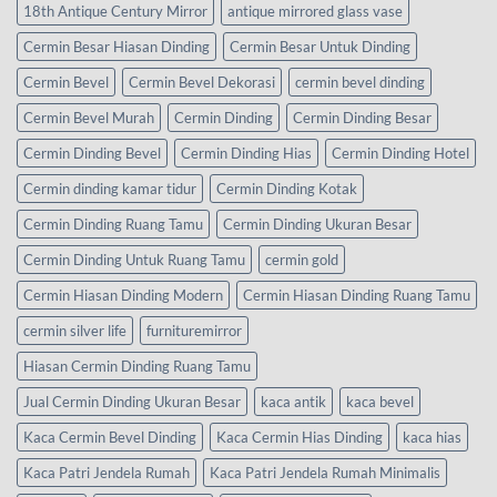
18th Antique Century Mirror
antique mirrored glass vase
Cermin Besar Hiasan Dinding
Cermin Besar Untuk Dinding
Cermin Bevel
Cermin Bevel Dekorasi
cermin bevel dinding
Cermin Bevel Murah
Cermin Dinding
Cermin Dinding Besar
Cermin Dinding Bevel
Cermin Dinding Hias
Cermin Dinding Hotel
Cermin dinding kamar tidur
Cermin Dinding Kotak
Cermin Dinding Ruang Tamu
Cermin Dinding Ukuran Besar
Cermin Dinding Untuk Ruang Tamu
cermin gold
Cermin Hiasan Dinding Modern
Cermin Hiasan Dinding Ruang Tamu
cermin silver life
furnituremirror
Hiasan Cermin Dinding Ruang Tamu
Jual Cermin Dinding Ukuran Besar
kaca antik
kaca bevel
Kaca Cermin Bevel Dinding
Kaca Cermin Hias Dinding
kaca hias
Kaca Patri Jendela Rumah
Kaca Patri Jendela Rumah Minimalis