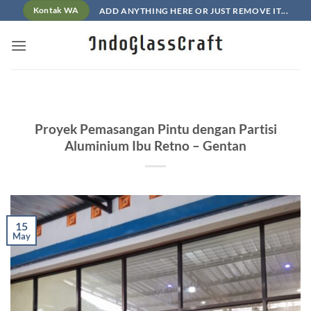
Skip
ADD ANYTHING HERE OR JUST REMOVE IT...
Kontak WA
to
content
Proyek Pemasangan Pintu dengan Partisi
Aluminium Ibu Retno – Gentan
15
May