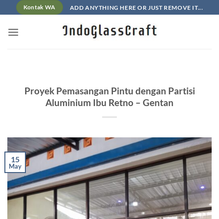
Skip
ADD ANYTHING HERE OR JUST REMOVE IT...
Kontak WA
to
content
Proyek Pemasangan Pintu dengan Partisi
Aluminium Ibu Retno – Gentan
15
May