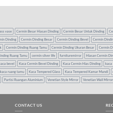
lass vase
Cermin Besar Hiasan Dinding
Cermin Besar Untuk Dinding
Ce
min Dinding
Cermin Dinding Besar
Cermin Dinding Bevel
Cermin Dindi
k
Cermin Dinding Ruang Tamu
Cermin Dinding Ukuran Besar
Cermin D
inding Ruang Tamu
cermin silver life
furnituremirror
Hiasan Cermin Di
kaca bevel
Kaca Cermin Bevel Dinding
Kaca Cermin Hias Dinding
kaca 
kaca ruang tamu
Kaca Tempered Glass
Kaca Tempered Kamar Mandi
Partisi Ruangan Aluminium
Venetian Style Mirror
Venetian Wall Mirror
CONTACT US
RE