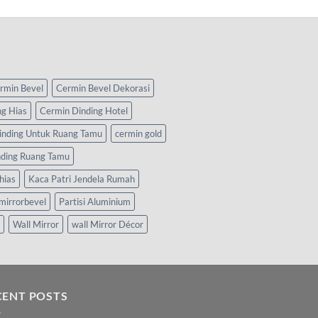
rmin Bevel
Cermin Bevel Dekorasi
ng Hias
Cermin Dinding Hotel
inding Untuk Ruang Tamu
cermin gold
nding Ruang Tamu
hias
Kaca Patri Jendela Rumah
mirrorbevel
Partisi Aluminium
Wall Mirror
wall Mirror Décor
CENT POSTS