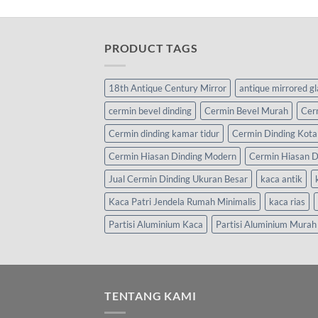
PRODUCT TAGS
18th Antique Century Mirror
antique mirrored g
cermin bevel dinding
Cermin Bevel Murah
Cer
Cermin dinding kamar tidur
Cermin Dinding Kota
Cermin Hiasan Dinding Modern
Cermin Hiasan D
Jual Cermin Dinding Ukuran Besar
kaca antik
Kaca Patri Jendela Rumah Minimalis
kaca rias
Partisi Aluminium Kaca
Partisi Aluminium Murah
TENTANG KAMI