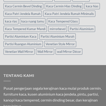
Kaca Cermin Bevel Dinding
Kaca Cermin Hias Dinding
kaca hias
Kaca Patri Jendela Rumah
Kaca Patri Jendela Rumah Minimalis
kaca rias
kaca ruang tamu
Kaca Tempered Glass
Kaca Tempered Kamar Mandi
mirrorbevel
Partisi Aluminium
Partisi Aluminium Kaca
Partisi Aluminium Murah
Partisi Ruangan Aluminium
Venetian Style Mirror
Venetian Wall Mirror
Wall Mirror
wall Mirror Décor
TENTANG KAMI
Pusat pengerjaan segala kerajinan kaca mulai produk cermin,
furniture kaca, kusen aluminium kaca jendela, pintu, partisi,
kanopi kaca tempered, cermin dinding besar, dan kerajinan
kaca lainya.