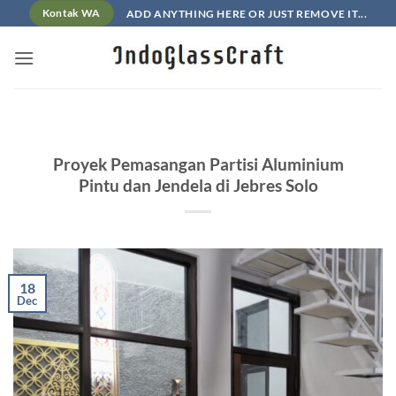
Skip
ADD ANYTHING HERE OR JUST REMOVE IT...
Kontak WA
to
content
Proyek Pemasangan Partisi Aluminium
Pintu dan Jendela di Jebres Solo
18
Dec