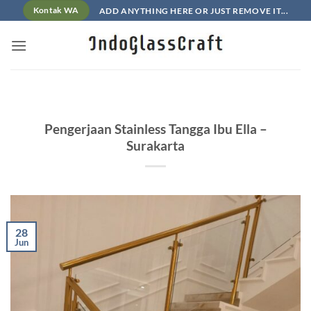
Skip
ADD ANYTHING HERE OR JUST REMOVE IT...
Kontak WA
to
content
Pengerjaan Stainless Tangga Ibu Ella –
Surakarta
28
Jun