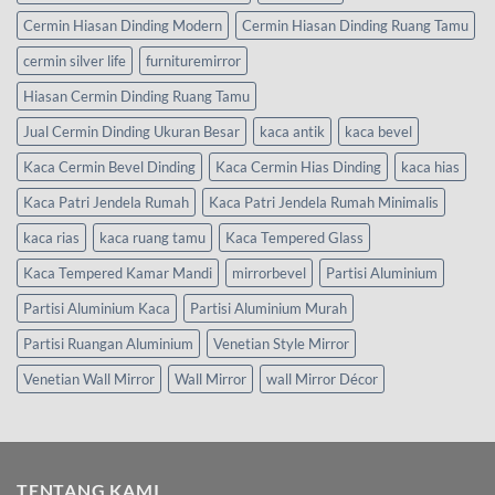
Cermin Hiasan Dinding Modern
Cermin Hiasan Dinding Ruang Tamu
cermin silver life
furnituremirror
Hiasan Cermin Dinding Ruang Tamu
Jual Cermin Dinding Ukuran Besar
kaca antik
kaca bevel
Kaca Cermin Bevel Dinding
Kaca Cermin Hias Dinding
kaca hias
Kaca Patri Jendela Rumah
Kaca Patri Jendela Rumah Minimalis
kaca rias
kaca ruang tamu
Kaca Tempered Glass
Kaca Tempered Kamar Mandi
mirrorbevel
Partisi Aluminium
Partisi Aluminium Kaca
Partisi Aluminium Murah
Partisi Ruangan Aluminium
Venetian Style Mirror
Venetian Wall Mirror
Wall Mirror
wall Mirror Décor
TENTANG KAMI