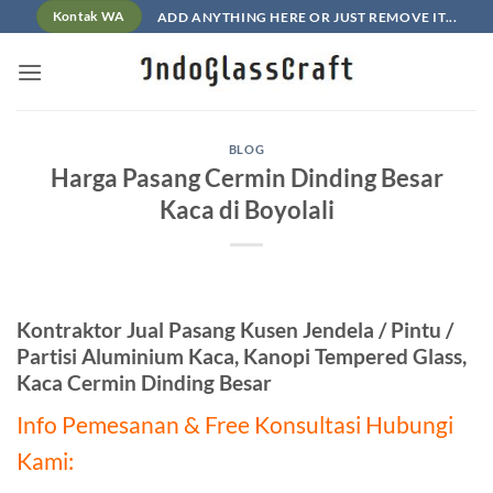
Skip
ADD ANYTHING HERE OR JUST REMOVE IT...
Kontak WA
to
content
BLOG
Harga Pasang Cermin Dinding Besar
Kaca di Boyolali
Kontraktor Jual Pasang Kusen Jendela / Pintu /
Partisi Aluminium Kaca, Kanopi Tempered Glass,
Kaca Cermin Dinding Besar
Info Pemesanan & Free Konsultasi Hubungi
Kami: