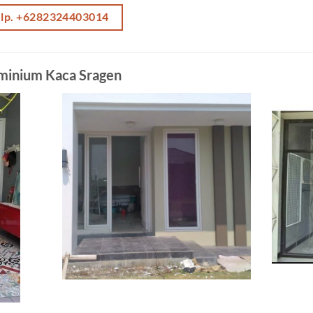
elp. +6282324403014
uminium Kaca Sragen