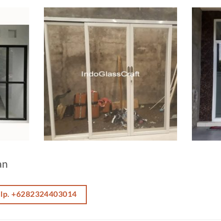
an
elp. +6282324403014