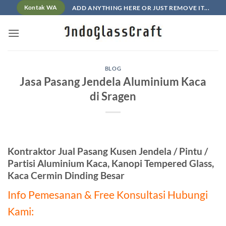
Skip
ADD ANYTHING HERE OR JUST REMOVE IT...
Kontak WA
to
content
BLOG
Jasa Pasang Jendela Aluminium Kaca
di Sragen
Kontraktor Jual Pasang Kusen Jendela / Pintu /
Partisi Aluminium Kaca, Kanopi Tempered Glass,
Kaca Cermin Dinding Besar
Info Pemesanan & Free Konsultasi Hubungi
Kami: