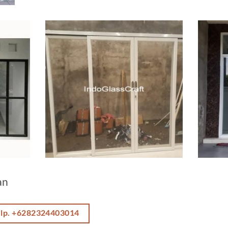
an
elp. +6282324403014