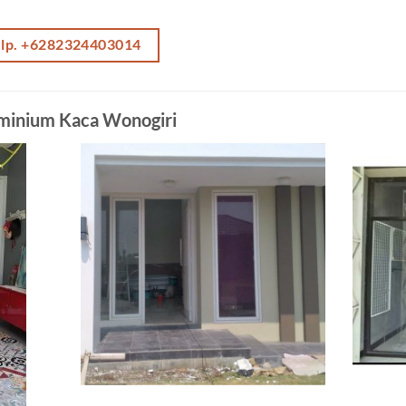
elp. +6282324403014
uminium Kaca Wonogiri