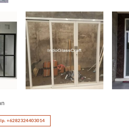
an
elp. +6282324403014