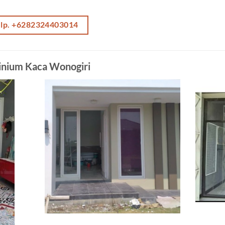
elp. +6282324403014
inium Kaca Wonogiri