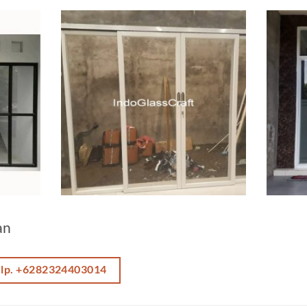
an
elp. +6282324403014