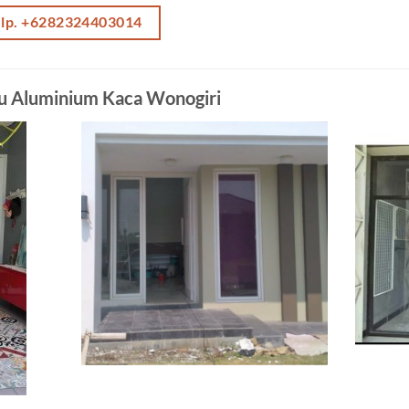
elp. +6282324403014
tu Aluminium Kaca Wonogiri