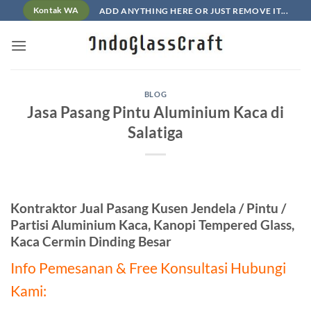
Skip
ADD ANYTHING HERE OR JUST REMOVE IT...
Kontak WA
to
content
BLOG
Jasa Pasang Pintu Aluminium Kaca di
Salatiga
Kontraktor Jual Pasang Kusen Jendela / Pintu /
Partisi Aluminium Kaca, Kanopi Tempered Glass,
Kaca Cermin Dinding Besar
Info Pemesanan & Free Konsultasi Hubungi
Kami: