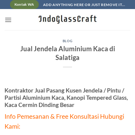
Skip
ADD ANYTHING HERE OR JUST REMOVE IT...
Kontak WA
to
content
BLOG
Jual Jendela Aluminium Kaca di
Salatiga
Kontraktor Jual Pasang Kusen Jendela / Pintu /
Partisi Aluminium Kaca, Kanopi Tempered Glass,
Kaca Cermin Dinding Besar
Info Pemesanan & Free Konsultasi Hubungi
Kami: