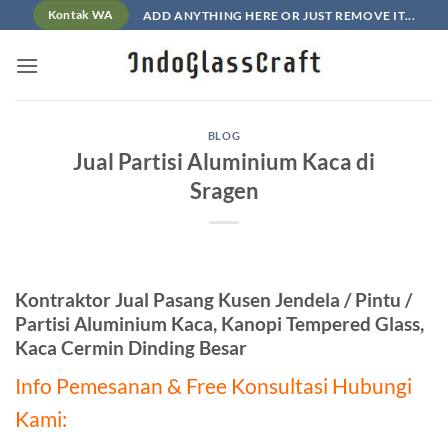
Skip
ADD ANYTHING HERE OR JUST REMOVE IT...
Kontak WA
to
content
BLOG
Jual Partisi Aluminium Kaca di
Sragen
Kontraktor Jual Pasang Kusen Jendela / Pintu /
Partisi Aluminium Kaca, Kanopi Tempered Glass,
Kaca Cermin Dinding Besar
Info Pemesanan & Free Konsultasi Hubungi
Kami: