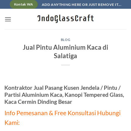
Skip
ADD ANYTHING HERE OR JUST REMOVE IT...
Kontak WA
to
content
BLOG
Jual Pintu Aluminium Kaca di
Salatiga
Kontraktor Jual Pasang Kusen Jendela / Pintu /
Partisi Aluminium Kaca, Kanopi Tempered Glass,
Kaca Cermin Dinding Besar
Info Pemesanan & Free Konsultasi Hubungi
Kami: