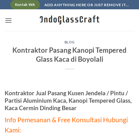
Skip
ADD ANYTHING HERE OR JUST REMOVE IT...
Kontak WA
to
content
BLOG
Kontraktor Pasang Kanopi Tempered
Glass Kaca di Boyolali
Kontraktor Jual Pasang Kusen Jendela / Pintu /
Partisi Aluminium Kaca, Kanopi Tempered Glass,
Kaca Cermin Dinding Besar
Info Pemesanan & Free Konsultasi Hubungi
Kami: