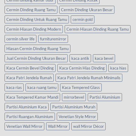
Cermin dinding kamar tidur
Cermin Dinding Kotak
Cermin Dinding Ruang Tamu
Cermin Dinding Ukuran Besar
Cermin Dinding Untuk Ruang Tamu
cermin gold
Cermin Hiasan Dinding Modern
Cermin Hiasan Dinding Ruang Tamu
cermin silver life
furnituremirror
Hiasan Cermin Dinding Ruang Tamu
Jual Cermin Dinding Ukuran Besar
kaca antik
kaca bevel
Kaca Cermin Bevel Dinding
Kaca Cermin Hias Dinding
kaca hias
Kaca Patri Jendela Rumah
Kaca Patri Jendela Rumah Minimalis
kaca rias
kaca ruang tamu
Kaca Tempered Glass
Kaca Tempered Kamar Mandi
mirrorbevel
Partisi Aluminium
Partisi Aluminium Kaca
Partisi Aluminium Murah
Partisi Ruangan Aluminium
Venetian Style Mirror
Venetian Wall Mirror
Wall Mirror
wall Mirror Décor