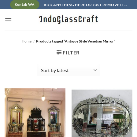
Skip
ADD ANYTHING HERE OR JUST REMOVE IT...
Kontak WA
to
content
Home
/
Products tagged “Antique Style Venetian Mirror”
FILTER