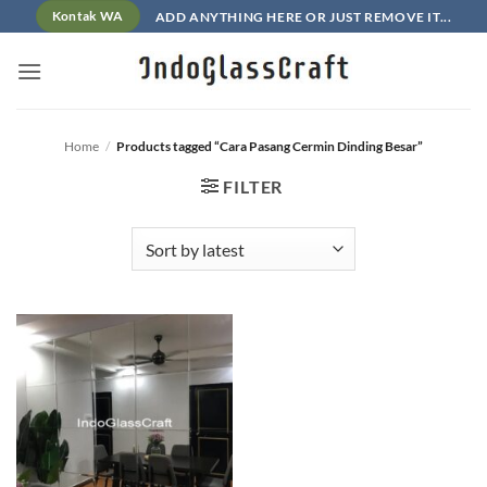
Skip
ADD ANYTHING HERE OR JUST REMOVE IT...
Kontak WA
to
content
Home
/
Products tagged “Cara Pasang Cermin Dinding Besar”
FILTER