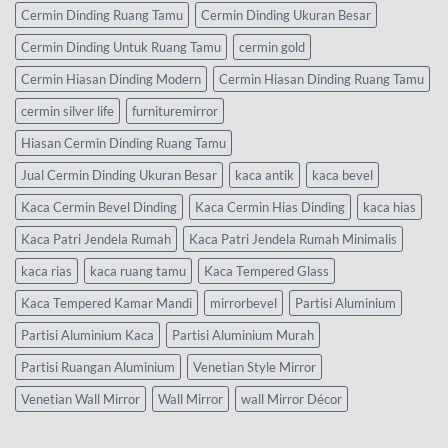
Cermin Dinding Ruang Tamu
Cermin Dinding Ukuran Besar
Cermin Dinding Untuk Ruang Tamu
cermin gold
Cermin Hiasan Dinding Modern
Cermin Hiasan Dinding Ruang Tamu
cermin silver life
furnituremirror
Hiasan Cermin Dinding Ruang Tamu
Jual Cermin Dinding Ukuran Besar
kaca antik
kaca bevel
Kaca Cermin Bevel Dinding
Kaca Cermin Hias Dinding
kaca hias
Kaca Patri Jendela Rumah
Kaca Patri Jendela Rumah Minimalis
kaca rias
kaca ruang tamu
Kaca Tempered Glass
Kaca Tempered Kamar Mandi
mirrorbevel
Partisi Aluminium
Partisi Aluminium Kaca
Partisi Aluminium Murah
Partisi Ruangan Aluminium
Venetian Style Mirror
Venetian Wall Mirror
Wall Mirror
wall Mirror Décor