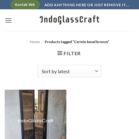
Skip
ADD ANYTHING HERE OR JUST REMOVE IT...
Kontak WA
to
content
Home
/
Products tagged “Cermin bevel bronze”
FILTER