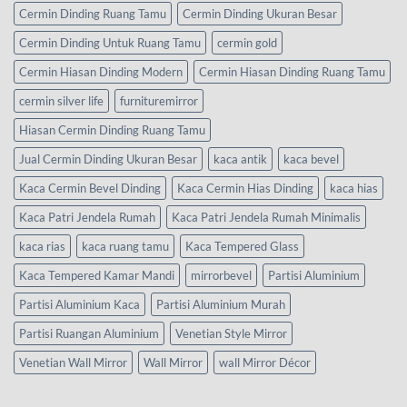
Cermin Dinding Ruang Tamu
Cermin Dinding Ukuran Besar
Cermin Dinding Untuk Ruang Tamu
cermin gold
Cermin Hiasan Dinding Modern
Cermin Hiasan Dinding Ruang Tamu
cermin silver life
furnituremirror
Hiasan Cermin Dinding Ruang Tamu
Jual Cermin Dinding Ukuran Besar
kaca antik
kaca bevel
Kaca Cermin Bevel Dinding
Kaca Cermin Hias Dinding
kaca hias
Kaca Patri Jendela Rumah
Kaca Patri Jendela Rumah Minimalis
kaca rias
kaca ruang tamu
Kaca Tempered Glass
Kaca Tempered Kamar Mandi
mirrorbevel
Partisi Aluminium
Partisi Aluminium Kaca
Partisi Aluminium Murah
Partisi Ruangan Aluminium
Venetian Style Mirror
Venetian Wall Mirror
Wall Mirror
wall Mirror Décor