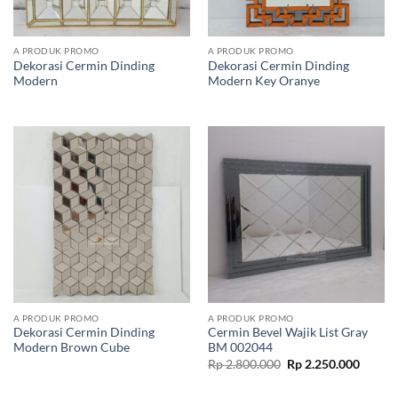
A PRODUK PROMO
A PRODUK PROMO
Dekorasi Cermin Dinding
Dekorasi Cermin Dinding
Modern
Modern Key Oranye
A PRODUK PROMO
A PRODUK PROMO
Dekorasi Cermin Dinding
Cermin Bevel Wajik List Gray
Modern Brown Cube
BM 002044
Original
Curren
Rp
2.800.000
Rp
2.250.000
price
price
was:
is:
Rp 2.800.000.
Rp 2.2