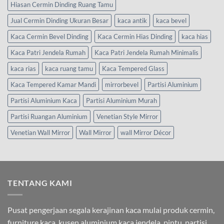
Hiasan Cermin Dinding Ruang Tamu
Jual Cermin Dinding Ukuran Besar
kaca antik
kaca bevel
Kaca Cermin Bevel Dinding
Kaca Cermin Hias Dinding
kaca hias
Kaca Patri Jendela Rumah
Kaca Patri Jendela Rumah Minimalis
kaca rias
kaca ruang tamu
Kaca Tempered Glass
Kaca Tempered Kamar Mandi
mirrorbevel
Partisi Aluminium
Partisi Aluminium Kaca
Partisi Aluminium Murah
Partisi Ruangan Aluminium
Venetian Style Mirror
Venetian Wall Mirror
Wall Mirror
wall Mirror Décor
TENTANG KAMI
Pusat pengerjaan segala kerajinan kaca mulai produk cermin,
furniture kaca, kusen aluminium kaca jendela, pintu, partisi,