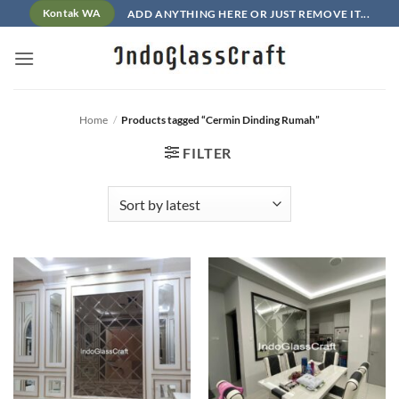
Skip
ADD ANYTHING HERE OR JUST REMOVE IT...
Kontak WA
to
content
Home
/
Products tagged “Cermin Dinding Rumah”
FILTER