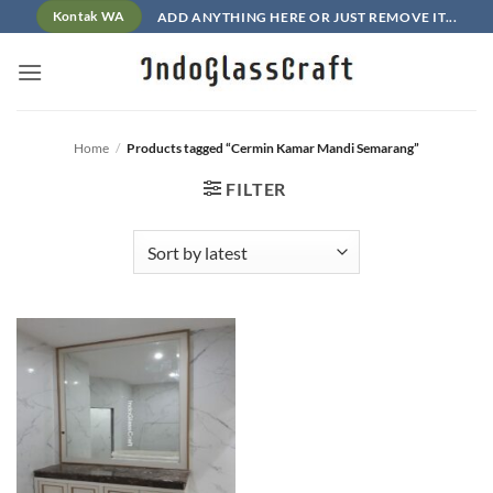
Skip
ADD ANYTHING HERE OR JUST REMOVE IT...
Kontak WA
to
content
Home
/
Products tagged “Cermin Kamar Mandi Semarang”
FILTER