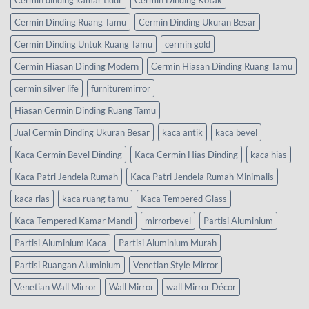
Cermin dinding kamar tidur
Cermin Dinding Kotak
Cermin Dinding Ruang Tamu
Cermin Dinding Ukuran Besar
Cermin Dinding Untuk Ruang Tamu
cermin gold
Cermin Hiasan Dinding Modern
Cermin Hiasan Dinding Ruang Tamu
cermin silver life
furnituremirror
Hiasan Cermin Dinding Ruang Tamu
Jual Cermin Dinding Ukuran Besar
kaca antik
kaca bevel
Kaca Cermin Bevel Dinding
Kaca Cermin Hias Dinding
kaca hias
Kaca Patri Jendela Rumah
Kaca Patri Jendela Rumah Minimalis
kaca rias
kaca ruang tamu
Kaca Tempered Glass
Kaca Tempered Kamar Mandi
mirrorbevel
Partisi Aluminium
Partisi Aluminium Kaca
Partisi Aluminium Murah
Partisi Ruangan Aluminium
Venetian Style Mirror
Venetian Wall Mirror
Wall Mirror
wall Mirror Décor