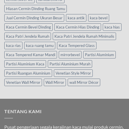
Hiasan Cermin Dinding Ruang Tamu
Jual Cermin Dinding Ukuran Besar
kaca antik
kaca bevel
Kaca Cermin Bevel Dinding
Kaca Cermin Hias Dinding
kaca hias
Kaca Patri Jendela Rumah
Kaca Patri Jendela Rumah Minimalis
kaca rias
kaca ruang tamu
Kaca Tempered Glass
Kaca Tempered Kamar Mandi
mirrorbevel
Partisi Aluminium
Partisi Aluminium Kaca
Partisi Aluminium Murah
Partisi Ruangan Aluminium
Venetian Style Mirror
Venetian Wall Mirror
Wall Mirror
wall Mirror Décor
TENTANG KAMI
Pusat pengerjaan segala kerajinan kaca mulai produk cermin,