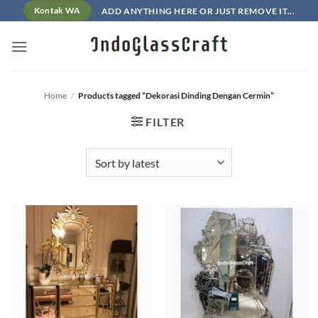
Skip
ADD ANYTHING HERE OR JUST REMOVE IT...
Kontak WA
to
content
Home
/
Products tagged “Dekorasi Dinding Dengan Cermin”
FILTER