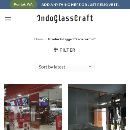
Skip
ADD ANYTHING HERE OR JUST REMOVE IT...
Kontak WA
to
content
Home
/
Products tagged “kaca cermin”
FILTER