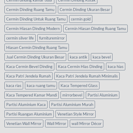
Cermin dinding kamar tidur
Cermin Dinding Kotak
Cermin Dinding Ruang Tamu
Cermin Dinding Ukuran Besar
Cermin Dinding Untuk Ruang Tamu
cermin gold
Cermin Hiasan Dinding Modern
Cermin Hiasan Dinding Ruang Tamu
cermin silver life
furnituremirror
Hiasan Cermin Dinding Ruang Tamu
Jual Cermin Dinding Ukuran Besar
kaca antik
kaca bevel
Kaca Cermin Bevel Dinding
Kaca Cermin Hias Dinding
kaca hias
Kaca Patri Jendela Rumah
Kaca Patri Jendela Rumah Minimalis
kaca rias
kaca ruang tamu
Kaca Tempered Glass
Kaca Tempered Kamar Mandi
mirrorbevel
Partisi Aluminium
Partisi Aluminium Kaca
Partisi Aluminium Murah
Partisi Ruangan Aluminium
Venetian Style Mirror
Venetian Wall Mirror
Wall Mirror
wall Mirror Décor