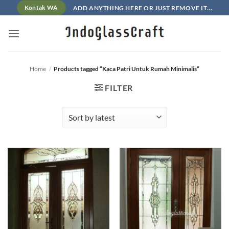
Skip
ADD ANYTHING HERE OR JUST REMOVE IT...
Kontak WA
to
content
Home
/
Products tagged “Kaca Patri Untuk Rumah Minimalis”
FILTER