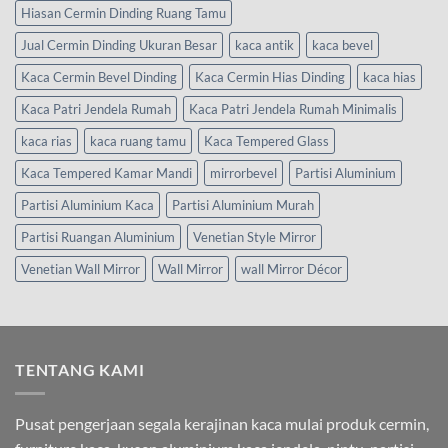
Hiasan Cermin Dinding Ruang Tamu
Jual Cermin Dinding Ukuran Besar
kaca antik
kaca bevel
Kaca Cermin Bevel Dinding
Kaca Cermin Hias Dinding
kaca hias
Kaca Patri Jendela Rumah
Kaca Patri Jendela Rumah Minimalis
kaca rias
kaca ruang tamu
Kaca Tempered Glass
Kaca Tempered Kamar Mandi
mirrorbevel
Partisi Aluminium
Partisi Aluminium Kaca
Partisi Aluminium Murah
Partisi Ruangan Aluminium
Venetian Style Mirror
Venetian Wall Mirror
Wall Mirror
wall Mirror Décor
TENTANG KAMI
Pusat pengerjaan segala kerajinan kaca mulai produk cermin,