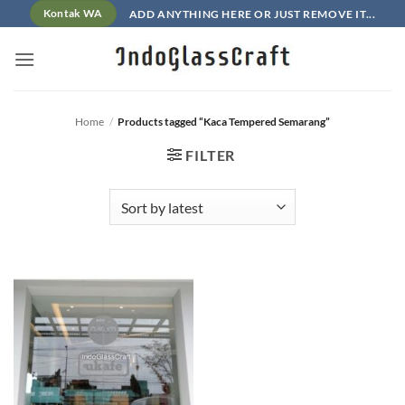
Skip
ADD ANYTHING HERE OR JUST REMOVE IT...
Kontak WA
to
content
Home
/
Products tagged “Kaca Tempered Semarang”
FILTER