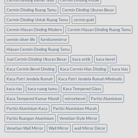
Cermin dinding kamar tidur
Cermin Dinding Kotak
Cermin Dinding Ruang Tamu
Cermin Dinding Ukuran Besar
Cermin Dinding Untuk Ruang Tamu
cermin gold
Cermin Hiasan Dinding Modern
Cermin Hiasan Dinding Ruang Tamu
cermin silver life
furnituremirror
Hiasan Cermin Dinding Ruang Tamu
Jual Cermin Dinding Ukuran Besar
kaca antik
kaca bevel
Kaca Cermin Bevel Dinding
Kaca Cermin Hias Dinding
kaca hias
Kaca Patri Jendela Rumah
Kaca Patri Jendela Rumah Minimalis
kaca rias
kaca ruang tamu
Kaca Tempered Glass
Kaca Tempered Kamar Mandi
mirrorbevel
Partisi Aluminium
Partisi Aluminium Kaca
Partisi Aluminium Murah
Partisi Ruangan Aluminium
Venetian Style Mirror
Venetian Wall Mirror
Wall Mirror
wall Mirror Décor