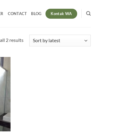
Kontak WA
ER
CONTACT
BLOG
Sorted
ll 2 results
by
latest