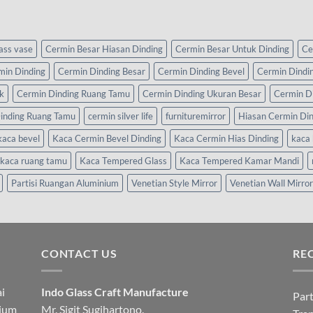
lass vase
Cermin Besar Hiasan Dinding
Cermin Besar Untuk Dinding
Ce
min Dinding
Cermin Dinding Besar
Cermin Dinding Bevel
Cermin Dindi
k
Cermin Dinding Ruang Tamu
Cermin Dinding Ukuran Besar
Cermin D
inding Ruang Tamu
cermin silver life
furnituremirror
Hiasan Cermin Di
kaca bevel
Kaca Cermin Bevel Dinding
Kaca Cermin Hias Dinding
kaca 
kaca ruang tamu
Kaca Tempered Glass
Kaca Tempered Kamar Mandi
Partisi Ruangan Aluminium
Venetian Style Mirror
Venetian Wall Mirror
CONTACT US
RE
i
Indo Glass Craft Manufacture
Part
nium
Mr. Sigit Sugihartono.