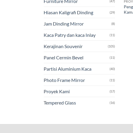
Furniture Mirror
(47)
PROY
Peng
Kama
Hiasan Kaligrafi Dinding
(29)
Jam Dinding Mirror
(8)
Kaca Patry dan kaca Inlay
(11)
Kerajinan Souvenir
(105)
Panel Cermin Bevel
(11)
Partisi Aluminium Kaca
(40)
Photo Frame Mirror
(11)
Proyek Kami
(57)
Tempered Glass
(16)