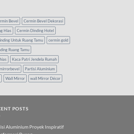
rmin Bevel
Cermin Bevel Dekorasi
ng Hias
Cermin Dinding Hotel
inding Untuk Ruang Tamu
cermin gold
nding Ruang Tamu
hias
Kaca Patri Jendela Rumah
mirrorbevel
Partisi Aluminium
Wall Mirror
wall Mirror Décor
CENT POSTS
isi Aluminium Proyek Inspiratif