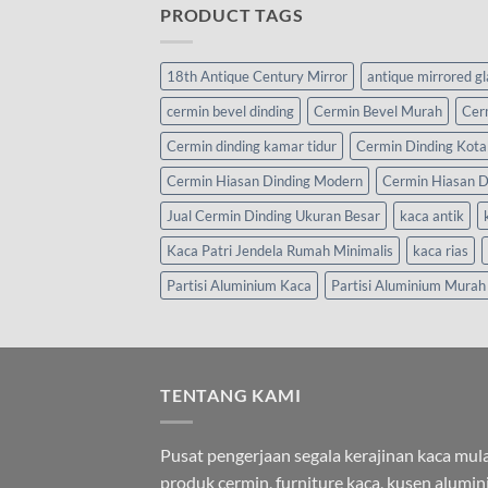
PRODUCT TAGS
18th Antique Century Mirror
antique mirrored g
cermin bevel dinding
Cermin Bevel Murah
Cer
Cermin dinding kamar tidur
Cermin Dinding Kota
Cermin Hiasan Dinding Modern
Cermin Hiasan D
Jual Cermin Dinding Ukuran Besar
kaca antik
Kaca Patri Jendela Rumah Minimalis
kaca rias
Partisi Aluminium Kaca
Partisi Aluminium Murah
TENTANG KAMI
Pusat pengerjaan segala kerajinan kaca mula
produk cermin, furniture kaca, kusen alumi