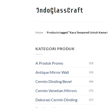
Skip
to
content
Home
/
Products tagged “Kaca Tempered Untuk Kamar
KATEGORI PRODUK
A Produk Promo
(23)
Antique Mirror Wall
(19)
Cermin Dinding Bevel
(46)
Cermin Venetian Mirrors
(71)
Dekorasi Cermin Dinding
(27)