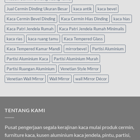
Jual Cermin Dinding Ukuran Besar
kaca antik
kaca bevel
Kaca Cermin Bevel Dinding
Kaca Cermin Hias Dinding
kaca hias
Kaca Patri Jendela Rumah
Kaca Patri Jendela Rumah Minimalis
kaca rias
kaca ruang tamu
Kaca Tempered Glass
Kaca Tempered Kamar Mandi
mirrorbevel
Partisi Aluminium
Partisi Aluminium Kaca
Partisi Aluminium Murah
Partisi Ruangan Aluminium
Venetian Style Mirror
Venetian Wall Mirror
Wall Mirror
wall Mirror Décor
TENTANG KAMI
Pusat pengerjaan segala kerajinan kaca mulai produk cermin,
furniture kaca, kusen aluminium kaca jendela, pintu, partisi,