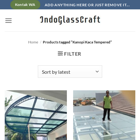
Skip
ADD ANYTHING HERE OR JUST REMOVE IT...
Kontak WA
to
content
Home
/
Products tagged “Kanopi Kaca Tempered”
FILTER