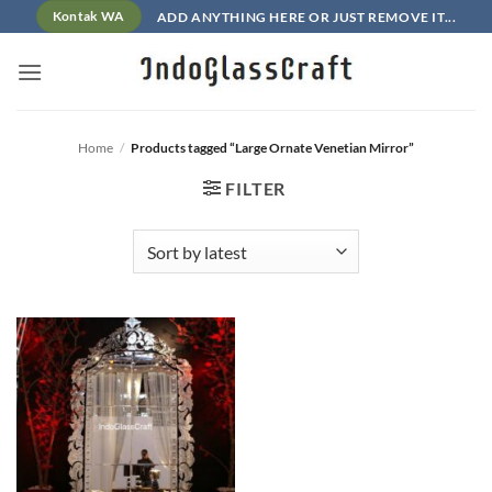
Skip
ADD ANYTHING HERE OR JUST REMOVE IT...
Kontak WA
to
content
Home
/
Products tagged “Large Ornate Venetian Mirror”
FILTER