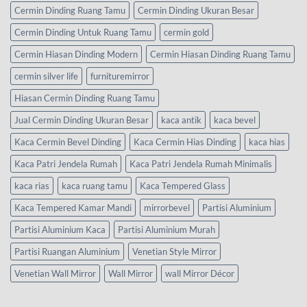
Cermin Dinding Ruang Tamu
Cermin Dinding Ukuran Besar
Cermin Dinding Untuk Ruang Tamu
cermin gold
Cermin Hiasan Dinding Modern
Cermin Hiasan Dinding Ruang Tamu
cermin silver life
furnituremirror
Hiasan Cermin Dinding Ruang Tamu
Jual Cermin Dinding Ukuran Besar
kaca antik
kaca bevel
Kaca Cermin Bevel Dinding
Kaca Cermin Hias Dinding
kaca hias
Kaca Patri Jendela Rumah
Kaca Patri Jendela Rumah Minimalis
kaca rias
kaca ruang tamu
Kaca Tempered Glass
Kaca Tempered Kamar Mandi
mirrorbevel
Partisi Aluminium
Partisi Aluminium Kaca
Partisi Aluminium Murah
Partisi Ruangan Aluminium
Venetian Style Mirror
Venetian Wall Mirror
Wall Mirror
wall Mirror Décor