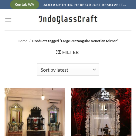
Skip
ADD ANYTHING HERE OR JUST REMOVE IT...
Kontak WA
to
content
Home
/
Products tagged “Large Rectangular Venetian Mirror”
FILTER