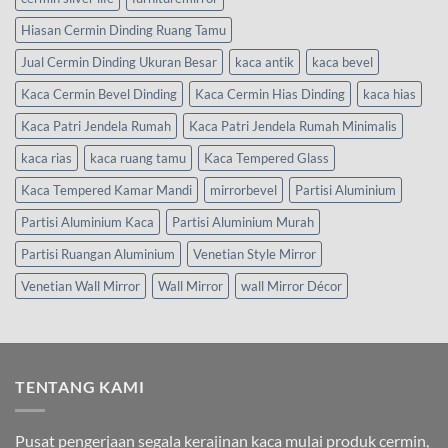
Hiasan Cermin Dinding Ruang Tamu
Jual Cermin Dinding Ukuran Besar
kaca antik
kaca bevel
Kaca Cermin Bevel Dinding
Kaca Cermin Hias Dinding
kaca hias
Kaca Patri Jendela Rumah
Kaca Patri Jendela Rumah Minimalis
kaca rias
kaca ruang tamu
Kaca Tempered Glass
Kaca Tempered Kamar Mandi
mirrorbevel
Partisi Aluminium
Partisi Aluminium Kaca
Partisi Aluminium Murah
Partisi Ruangan Aluminium
Venetian Style Mirror
Venetian Wall Mirror
Wall Mirror
wall Mirror Décor
TENTANG KAMI
Pusat pengerjaan segala kerajinan kaca mulai produk cermin,