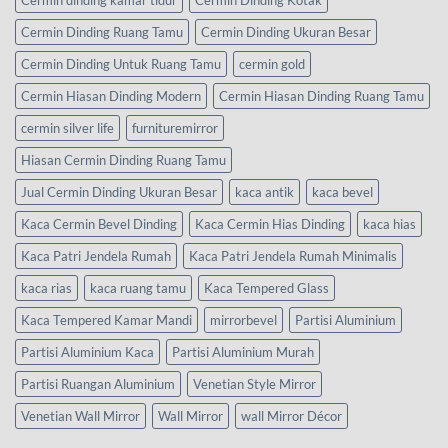
Cermin dinding kamar tidur
Cermin Dinding Kotak
Cermin Dinding Ruang Tamu
Cermin Dinding Ukuran Besar
Cermin Dinding Untuk Ruang Tamu
cermin gold
Cermin Hiasan Dinding Modern
Cermin Hiasan Dinding Ruang Tamu
cermin silver life
furnituremirror
Hiasan Cermin Dinding Ruang Tamu
Jual Cermin Dinding Ukuran Besar
kaca antik
kaca bevel
Kaca Cermin Bevel Dinding
Kaca Cermin Hias Dinding
kaca hias
Kaca Patri Jendela Rumah
Kaca Patri Jendela Rumah Minimalis
kaca rias
kaca ruang tamu
Kaca Tempered Glass
Kaca Tempered Kamar Mandi
mirrorbevel
Partisi Aluminium
Partisi Aluminium Kaca
Partisi Aluminium Murah
Partisi Ruangan Aluminium
Venetian Style Mirror
Venetian Wall Mirror
Wall Mirror
wall Mirror Décor