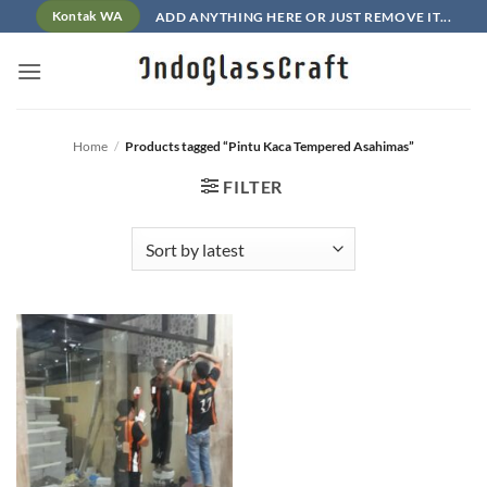
Skip
ADD ANYTHING HERE OR JUST REMOVE IT...
Kontak WA
to
content
Home
/
Products tagged “Pintu Kaca Tempered Asahimas”
FILTER