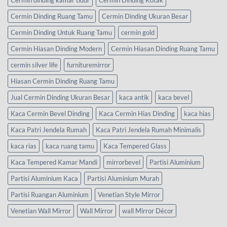
Cermin dinding kamar tidur
Cermin Dinding Kotak
Cermin Dinding Ruang Tamu
Cermin Dinding Ukuran Besar
Cermin Dinding Untuk Ruang Tamu
cermin gold
Cermin Hiasan Dinding Modern
Cermin Hiasan Dinding Ruang Tamu
cermin silver life
furnituremirror
Hiasan Cermin Dinding Ruang Tamu
Jual Cermin Dinding Ukuran Besar
kaca antik
kaca bevel
Kaca Cermin Bevel Dinding
Kaca Cermin Hias Dinding
kaca hias
Kaca Patri Jendela Rumah
Kaca Patri Jendela Rumah Minimalis
kaca rias
kaca ruang tamu
Kaca Tempered Glass
Kaca Tempered Kamar Mandi
mirrorbevel
Partisi Aluminium
Partisi Aluminium Kaca
Partisi Aluminium Murah
Partisi Ruangan Aluminium
Venetian Style Mirror
Venetian Wall Mirror
Wall Mirror
wall Mirror Décor