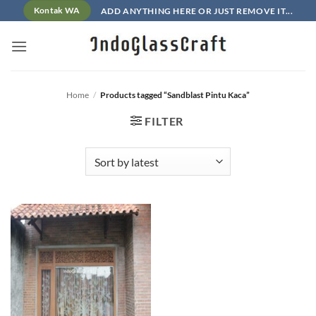
Skip
ADD ANYTHING HERE OR JUST REMOVE IT...
Kontak WA
to
content
Home
/
Products tagged “Sandblast Pintu Kaca”
FILTER