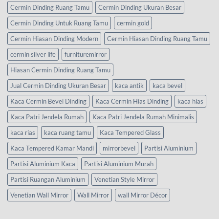
Cermin Dinding Ruang Tamu
Cermin Dinding Ukuran Besar
Cermin Dinding Untuk Ruang Tamu
cermin gold
Cermin Hiasan Dinding Modern
Cermin Hiasan Dinding Ruang Tamu
cermin silver life
furnituremirror
Hiasan Cermin Dinding Ruang Tamu
Jual Cermin Dinding Ukuran Besar
kaca antik
kaca bevel
Kaca Cermin Bevel Dinding
Kaca Cermin Hias Dinding
kaca hias
Kaca Patri Jendela Rumah
Kaca Patri Jendela Rumah Minimalis
kaca rias
kaca ruang tamu
Kaca Tempered Glass
Kaca Tempered Kamar Mandi
mirrorbevel
Partisi Aluminium
Partisi Aluminium Kaca
Partisi Aluminium Murah
Partisi Ruangan Aluminium
Venetian Style Mirror
Venetian Wall Mirror
Wall Mirror
wall Mirror Décor