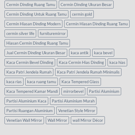
Cermin Dinding Ruang Tamu
Cermin Dinding Ukuran Besar
Cermin Dinding Untuk Ruang Tamu
cermin gold
Cermin Hiasan Dinding Modern
Cermin Hiasan Dinding Ruang Tamu
cermin silver life
furnituremirror
Hiasan Cermin Dinding Ruang Tamu
Jual Cermin Dinding Ukuran Besar
kaca antik
kaca bevel
Kaca Cermin Bevel Dinding
Kaca Cermin Hias Dinding
kaca hias
Kaca Patri Jendela Rumah
Kaca Patri Jendela Rumah Minimalis
kaca rias
kaca ruang tamu
Kaca Tempered Glass
Kaca Tempered Kamar Mandi
mirrorbevel
Partisi Aluminium
Partisi Aluminium Kaca
Partisi Aluminium Murah
Partisi Ruangan Aluminium
Venetian Style Mirror
Venetian Wall Mirror
Wall Mirror
wall Mirror Décor