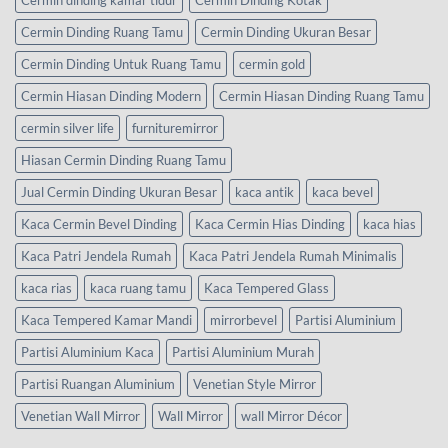
Cermin dinding kamar tidur
Cermin Dinding Kotak
Cermin Dinding Ruang Tamu
Cermin Dinding Ukuran Besar
Cermin Dinding Untuk Ruang Tamu
cermin gold
Cermin Hiasan Dinding Modern
Cermin Hiasan Dinding Ruang Tamu
cermin silver life
furnituremirror
Hiasan Cermin Dinding Ruang Tamu
Jual Cermin Dinding Ukuran Besar
kaca antik
kaca bevel
Kaca Cermin Bevel Dinding
Kaca Cermin Hias Dinding
kaca hias
Kaca Patri Jendela Rumah
Kaca Patri Jendela Rumah Minimalis
kaca rias
kaca ruang tamu
Kaca Tempered Glass
Kaca Tempered Kamar Mandi
mirrorbevel
Partisi Aluminium
Partisi Aluminium Kaca
Partisi Aluminium Murah
Partisi Ruangan Aluminium
Venetian Style Mirror
Venetian Wall Mirror
Wall Mirror
wall Mirror Décor