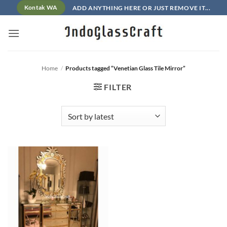
Skip
ADD ANYTHING HERE OR JUST REMOVE IT...
Kontak WA
to
content
Home
/
Products tagged “Venetian Glass Tile Mirror”
FILTER