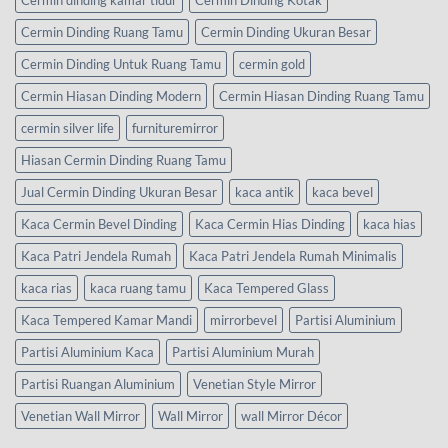
Cermin dinding kamar tidur
Cermin Dinding Kotak
Cermin Dinding Ruang Tamu
Cermin Dinding Ukuran Besar
Cermin Dinding Untuk Ruang Tamu
cermin gold
Cermin Hiasan Dinding Modern
Cermin Hiasan Dinding Ruang Tamu
cermin silver life
furnituremirror
Hiasan Cermin Dinding Ruang Tamu
Jual Cermin Dinding Ukuran Besar
kaca antik
kaca bevel
Kaca Cermin Bevel Dinding
Kaca Cermin Hias Dinding
kaca hias
Kaca Patri Jendela Rumah
Kaca Patri Jendela Rumah Minimalis
kaca rias
kaca ruang tamu
Kaca Tempered Glass
Kaca Tempered Kamar Mandi
mirrorbevel
Partisi Aluminium
Partisi Aluminium Kaca
Partisi Aluminium Murah
Partisi Ruangan Aluminium
Venetian Style Mirror
Venetian Wall Mirror
Wall Mirror
wall Mirror Décor