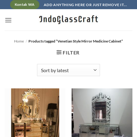
Skip
ADD ANYTHING HERE OR JUST REMOVE IT...
Kontak WA
to
content
Home
/
Products tagged “Venetian Style Mirror Medicine Cabinet”
FILTER