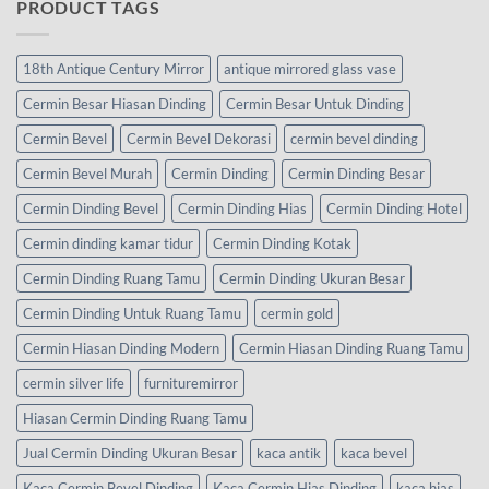
PRODUCT TAGS
18th Antique Century Mirror
antique mirrored glass vase
Cermin Besar Hiasan Dinding
Cermin Besar Untuk Dinding
Cermin Bevel
Cermin Bevel Dekorasi
cermin bevel dinding
Cermin Bevel Murah
Cermin Dinding
Cermin Dinding Besar
Cermin Dinding Bevel
Cermin Dinding Hias
Cermin Dinding Hotel
Cermin dinding kamar tidur
Cermin Dinding Kotak
Cermin Dinding Ruang Tamu
Cermin Dinding Ukuran Besar
Cermin Dinding Untuk Ruang Tamu
cermin gold
Cermin Hiasan Dinding Modern
Cermin Hiasan Dinding Ruang Tamu
cermin silver life
furnituremirror
Hiasan Cermin Dinding Ruang Tamu
Jual Cermin Dinding Ukuran Besar
kaca antik
kaca bevel
Kaca Cermin Bevel Dinding
Kaca Cermin Hias Dinding
kaca hias