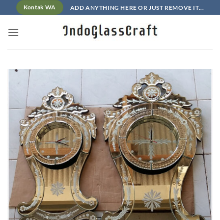
Skip
ADD ANYTHING HERE OR JUST REMOVE IT...
Kontak WA
to
content