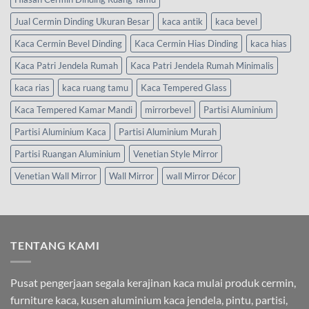
Jual Cermin Dinding Ukuran Besar
kaca antik
kaca bevel
Kaca Cermin Bevel Dinding
Kaca Cermin Hias Dinding
kaca hias
Kaca Patri Jendela Rumah
Kaca Patri Jendela Rumah Minimalis
kaca rias
kaca ruang tamu
Kaca Tempered Glass
Kaca Tempered Kamar Mandi
mirrorbevel
Partisi Aluminium
Partisi Aluminium Kaca
Partisi Aluminium Murah
Partisi Ruangan Aluminium
Venetian Style Mirror
Venetian Wall Mirror
Wall Mirror
wall Mirror Décor
TENTANG KAMI
Pusat pengerjaan segala kerajinan kaca mulai produk cermin,
furniture kaca, kusen aluminium kaca jendela, pintu, partisi,