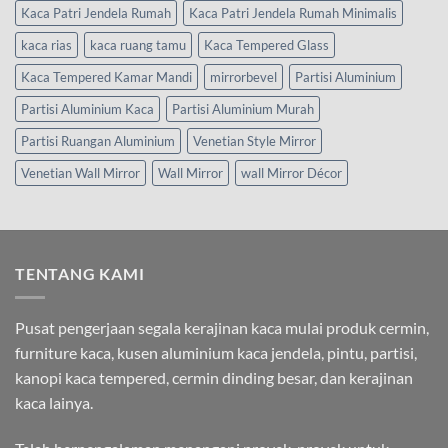
Kaca Patri Jendela Rumah
Kaca Patri Jendela Rumah Minimalis
kaca rias
kaca ruang tamu
Kaca Tempered Glass
Kaca Tempered Kamar Mandi
mirrorbevel
Partisi Aluminium
Partisi Aluminium Kaca
Partisi Aluminium Murah
Partisi Ruangan Aluminium
Venetian Style Mirror
Venetian Wall Mirror
Wall Mirror
wall Mirror Décor
TENTANG KAMI
Pusat pengerjaan segala kerajinan kaca mulai produk cermin,
furniture kaca, kusen aluminium kaca jendela, pintu, partisi,
kanopi kaca tempered, cermin dinding besar, dan kerajinan
kaca lainya.