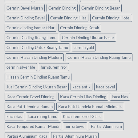
Cermin Bevel Murah
Cermin Dinding
Cermin Dinding Besar
Cermin Dinding Bevel
Cermin Dinding Hias
Cermin Dinding Hotel
Cermin dinding kamar tidur
Cermin Dinding Kotak
Cermin Dinding Ruang Tamu
Cermin Dinding Ukuran Besar
Cermin Dinding Untuk Ruang Tamu
cermin gold
Cermin Hiasan Dinding Modern
Cermin Hiasan Dinding Ruang Tamu
cermin silver life
furnituremirror
Hiasan Cermin Dinding Ruang Tamu
Jual Cermin Dinding Ukuran Besar
kaca antik
kaca bevel
Kaca Cermin Bevel Dinding
Kaca Cermin Hias Dinding
kaca hias
Kaca Patri Jendela Rumah
Kaca Patri Jendela Rumah Minimalis
kaca rias
kaca ruang tamu
Kaca Tempered Glass
Kaca Tempered Kamar Mandi
mirrorbevel
Partisi Aluminium
Partisi Aluminium Kaca
Partisi Aluminium Murah