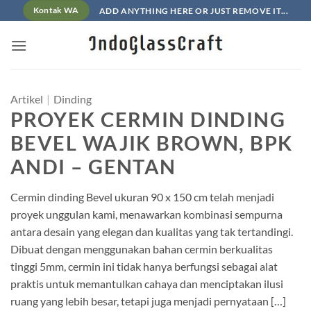
Skip
ADD ANYTHING HERE OR JUST REMOVE IT...
Kontak WA
to
content
Artikel
|
Dinding
PROYEK CERMIN DINDING
BEVEL WAJIK BROWN, BPK
ANDI – GENTAN
Cermin dinding Bevel ukuran 90 x 150 cm telah menjadi
proyek unggulan kami, menawarkan kombinasi sempurna
antara desain yang elegan dan kualitas yang tak tertandingi.
Dibuat dengan menggunakan bahan cermin berkualitas
tinggi 5mm, cermin ini tidak hanya berfungsi sebagai alat
praktis untuk memantulkan cahaya dan menciptakan ilusi
ruang yang lebih besar, tetapi juga menjadi pernyataan […]