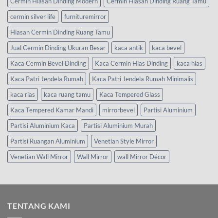
Cermin Hiasan Dinding Modern
Cermin Hiasan Dinding Ruang Tamu
cermin silver life
furnituremirror
Hiasan Cermin Dinding Ruang Tamu
Jual Cermin Dinding Ukuran Besar
kaca antik
kaca bevel
Kaca Cermin Bevel Dinding
Kaca Cermin Hias Dinding
kaca hias
Kaca Patri Jendela Rumah
Kaca Patri Jendela Rumah Minimalis
kaca rias
kaca ruang tamu
Kaca Tempered Glass
Kaca Tempered Kamar Mandi
mirrorbevel
Partisi Aluminium
Partisi Aluminium Kaca
Partisi Aluminium Murah
Partisi Ruangan Aluminium
Venetian Style Mirror
Venetian Wall Mirror
Wall Mirror
wall Mirror Décor
TENTANG KAMI