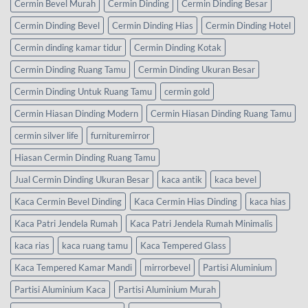
Cermin Bevel Murah
Cermin Dinding
Cermin Dinding Besar
Cermin Dinding Bevel
Cermin Dinding Hias
Cermin Dinding Hotel
Cermin dinding kamar tidur
Cermin Dinding Kotak
Cermin Dinding Ruang Tamu
Cermin Dinding Ukuran Besar
Cermin Dinding Untuk Ruang Tamu
cermin gold
Cermin Hiasan Dinding Modern
Cermin Hiasan Dinding Ruang Tamu
cermin silver life
furnituremirror
Hiasan Cermin Dinding Ruang Tamu
Jual Cermin Dinding Ukuran Besar
kaca antik
kaca bevel
Kaca Cermin Bevel Dinding
Kaca Cermin Hias Dinding
kaca hias
Kaca Patri Jendela Rumah
Kaca Patri Jendela Rumah Minimalis
kaca rias
kaca ruang tamu
Kaca Tempered Glass
Kaca Tempered Kamar Mandi
mirrorbevel
Partisi Aluminium
Partisi Aluminium Kaca
Partisi Aluminium Murah