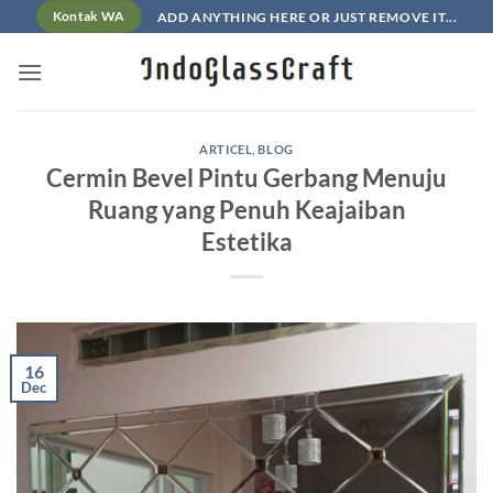
Skip
ADD ANYTHING HERE OR JUST REMOVE IT...
Kontak WA
to
content
ARTICEL
,
BLOG
Cermin Bevel Pintu Gerbang Menuju
Ruang yang Penuh Keajaiban
Estetika
16
Dec