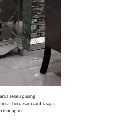
rus selalu pusing
esar berdesain cantik saja
gan manapun.